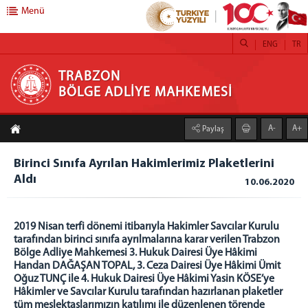
Menü
ENG
TR
TRABZON BÖLGE ADLİYE MAHKEMESİ
TRABZON
BÖLGE ADLİYE MAHKEMESİ
ADLİYEMİZ
A-
A+
Paylaş
Trabzon Bölge Adliye Mahkemesi
Kuruluş ve Kuruluş Mevzuatı
Birinci Sınıfa Ayrılan Hakimlerimiz Plaketlerini
Teşkilat Şeması
Aldı
10.06.2020
Yargı Çevresi
Faaliyet Raporları
2019 Nisan terfi dönemi itibarıyla Hakimler Savcılar Kurulu
BAŞKANLIK
tarafından birinci sınıfa ayrılmalarına karar verilen Trabzon
Bölge Adliye Mahkemesi 3. Hukuk Dairesi Üye Hâkimi
Mahkeme Başkanı
Handan DAĞAŞAN TOPAL, 3. Ceza Dairesi Üye Hâkimi Ümit
Oğuz TUNÇ ile 4. Hukuk Dairesi Üye Hâkimi Yasin KÖSE’ye
BAŞSAVCILIK
Hâkimler ve Savcılar Kurulu tarafından hazırlanan plaketler
Cumhuriyet Başsavcısı
tüm meslektaşlarımızın katılımı ile düzenlenen törende