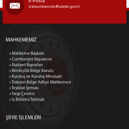
E-Posta
trabzonbamcbs
adalet.gov.tr
MAHKEMEMİZ
» Mahkeme Başkanı
» Cumhuriyet Başsavcısı
» Faaliyet Raporları
» Bilirkişilik Bölge Kurulu
» Kuruluş ve Kuruluş Mevzuatı
» Trabzon Bölge Adliye Mahkemesi
» Teşkilat Şeması
» Yargı Çevresi
» İş Bölümü Talimatı
ŞİFRE İŞLEMLERİ